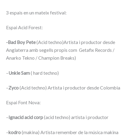
3 espais en un mateix festival:
Espai Acid Forest:
-Bad Boy Pete
(Acid techno)Artista i productor desde
Anglaterra amb segells propis com Getafix Records /
Anarko Tekno / Champion Breaks)
–
Unkle Sam
( hard techno)
–
Zyco
(Acid techno) Artista i productor desde Colombia
Espai Font Nova:
–
Ignacid acid corp
(acid techno) artista i productor
–
kodro
(makina) Artista remember de la música makina