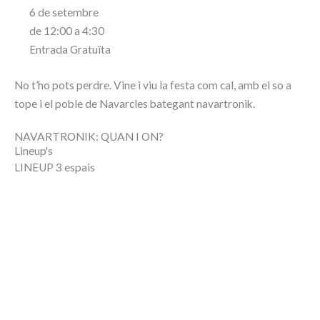
6 de setembre
de 12:00 a 4:30
Entrada Gratuïta
No t’ho pots perdre. Vine i viu la festa com cal, amb el so a
tope i el poble de Navarcles bategant navartronik.
NAVARTRONIK: QUAN I ON?
Lineup's
LINEUP 3 espais