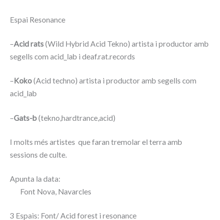
Espai Resonance
–
Acid rats
(Wild Hybrid Acid Tekno) artista i productor amb
segells com acid_lab i deaf.rat.records
–
Koko
(Acid techno) artista i productor amb segells com
acid_lab
–
Gats-b
(tekno,hardtrance,acid)
I molts més artistes que faran tremolar el terra amb
sessions de culte.
Apunta la data:
Font Nova, Navarcles
3 Espais: Font/ Acid forest i resonance