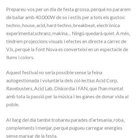
Prepareu-vos per un dia de festa grossa, perquè no pararem
de ballar amb 40.000W de so i estils per a tots els gustos:
techno, house, acid, hard techno, breakbeat, electrònica
experimental,schranz, makina… Ningú quedarà quiet. A més,
tindrem projeccions visuals i efectes en directe a càrrec de
VJs, perquè la Font Nova es converteixi en un espectacle de
llums i colors.
Aquest festival no seria possible sense la feina
autogestionada i voluntària dels col·lectius Acid Corp,
Ravebusters, Acid Lab, Diskordia i FAN, que l’han muntat
amb tota la passió per la música i les ganes de donar vida al
poble.
Al llarg del dia també trobareu parades d’artesania, roba,
complements i menjar, perquè pugueu carregar energies
sense marxar de la festa.