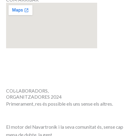
COL·LABORADORS,
ORGANITZADORES 2024
res és possible els uns sense els altres.
Primerament,
El motor del
Navartronik
i la seva comunitat és, sense cap
mena de dubte, la gent.