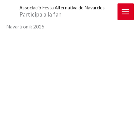
Vés
Associació Festa Alternativa de Navarcles
al
Participa a la fan
contingut
Navartronik 2025