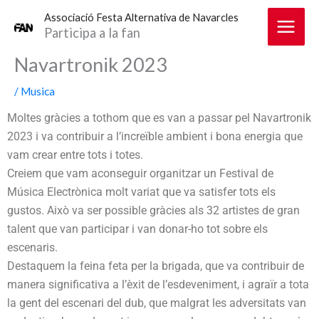
Vés
Associació Festa Alternativa de Navarcles
al
Participa a la fan
contingut
Navartronik 2023
/
Musica
Moltes gràcies a tothom que es van a passar pel Navartronik
2023 i va contribuir a l’increïble ambient i bona energia que
vam crear entre tots i totes.
Creiem que vam aconseguir organitzar un Festival de
Música Electrònica molt variat que va satisfer tots els
gustos. Això va ser possible gràcies als 32 artistes de gran
talent que van participar i van donar-ho tot sobre els
escenaris.
Destaquem la feina feta per la brigada, que va contribuir de
manera significativa a l’èxit de l’esdeveniment, i agraïr a tota
la gent del escenari del dub, que malgrat les adversitats van