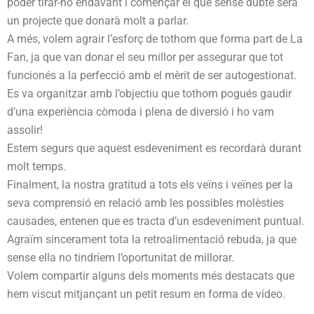
poder tirar-ho endavant i començar el que sense dubte serà
un projecte que donarà molt a parlar.
A més, volem agrair l’esforç de tothom que forma part de La
Fan, ja que van donar el seu millor per assegurar que tot
funcionés a la perfecció amb el mèrit de ser autogestionat.
Es va organitzar amb l’objectiu que tothom pogués gaudir
d’una experiència còmoda i plena de diversió i ho vam
assolir!
Estem segurs que aquest esdeveniment es recordarà durant
molt temps.
Finalment, la nostra gratitud a tots els veïns i veïnes per la
seva comprensió en relació amb les possibles molèsties
causades, entenen que es tracta d’un esdeveniment puntual.
Agraïm sincerament tota la retroalimentació rebuda, ja que
sense ella no tindríem l’oportunitat de millorar.
Volem compartir alguns dels moments més destacats que
hem viscut mitjançant un petit resum en forma de vídeo.