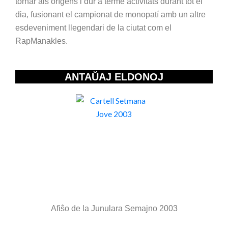
tornar als orígens i dur a terme activitats durant tot el
dia, fusionant el campionat de monopatí amb un altre
esdeveniment llegendari de la ciutat com el
RapManakles.
ANTAŬAJ ELDONOJ
Afiŝo de la Junulara Semajno 2003