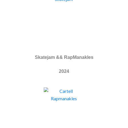
Skatejam && RapManakles
2024